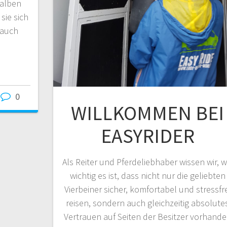
halben
sie sich
 auch
0
WILLKOMMEN BEI
EASYRIDER
Als Reiter und Pferdeliebhaber wissen wir, w
wichtig es ist, dass nicht nur die geliebten
Vierbeiner sicher, komfortabel und stressfre
reisen, sondern auch gleichzeitig absolute
Vertrauen auf Seiten der Besitzer vorhand