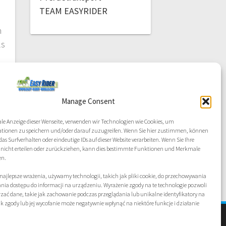
TEAM EASYRIDER
n
ls
Manage Consent
ale Anzeige dieser Wenseite, verwenden wir Technologien wie Cookies, um
tionen zu speichern und/oder darauf zuzugreifen. Wenn Sie hier zustimmen, können
das Surfverhalten oder eindeutige IDs auf dieser Website verarbeiten. Wenn Sie Ihre
icht erteilen oder zurückziehen, kann dies bestimmte Funktionen und Merkmale
en.
najlepsze wrażenia, używamy technologii, takich jak pliki cookie, do przechowywania
ania dostępu do informacji na urządzeniu. Wyrażenie zgody na te technologie pozwoli
ać dane, takie jak zachowanie podczas przeglądania lub unikalne identyfikatory na
rak zgody lub jej wycofanie może negatywnie wpłynąć na niektóre funkcje i działanie