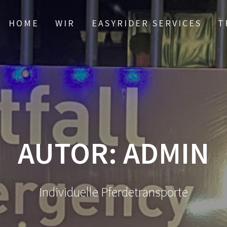
HOME
WIR
EASYRIDER SERVICES
T
AUTOR:
ADMIN
Individuelle Pferdetransporte