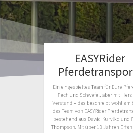
EASYRider
Pferdetranspor
Ein eingespieltes Team für Eure Pfe
Pech und Schwefel, aber mit Herz
Verstand – das beschreibt wohl am 
das Team von EASYRider Pferdetrans
bestehend aus Dawid Kurylko und Pa
Thompson. Mit über 10 Jahren Erfah