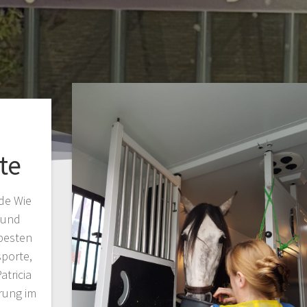
te
rde Wie
 und
besten
porte,
tricia
rung im