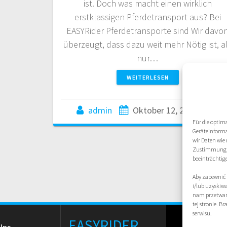
ist. Doch was macht einen wirklich
erstklassigen Pferdetransport aus? Bei
EASYRider Pferdetransporte sind Wir davo
überzeugt, dass dazu weit mehr Nötig ist, a
nur…
WEITERLESEN
admin
Oktober 12, 2024
0
Für die optim
Geräteinforma
wir Daten wie 
Zustimmung n
beeinträchtig
Aby zapewnić 
i/lub uzyskiw
nam przetwarz
tej stronie. B
serwisu.
EASYRIDER